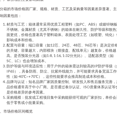
分箱的市场价格因厂家、规格、材质、工艺及采购量等因素差异显著。主
响因素包括：
材质与工艺：箱体通常采用优质工程塑料（如PC、ABS）或镀锌钢
不锈钢。金属材质（尤其不锈钢）的箱体在耐久性、防护等级和散热
面更优，价格也显著高于塑料箱体。表面处理工艺（如喷塑、钝化）
影响成本和价格。
配置与容量：端口容量（如12芯、24芯、48芯、96芯等）是决定价
的关键。容量越大，内部模块（熔接盘、配线单元）越复杂，价格越
高。是否预装分光器（如1:8, 1:16, 1:32分光比）、适配器类型（如
SC、LC）也会增加成本。
防护等级与环境适应性：用于户外的箱体需达到较高的IP防护等级（
IP65），具备防雨、防尘、抗紫外线能力，并可能要求具备宽温工作
性（如-40℃~+70℃），这些性能要求会推高制造成本和价格。
品牌与认证：知名品牌厂家因质量控制、研发投入和售后服务完善，
品价格通常高于中小厂商。是否通过泰尔认证、ISO质量体系认证等
是价格差异的参考因素。
采购规模：批发或工程项目集中采购能获得可观的厂家折扣，单价会
低于零售或小批量采购。
、市场价格区间概览