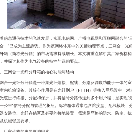
着信息通信技术的飞速发展，实现电信网、广播电视网和互联网融合的“
合一”已成为主流趋势。作为该网络体系中的关键物理节点，三网合一光
纤箱（简称光分箱）的市场需求持续增长。本文将重点解析其厂家价格构
，并探讨其作为电气设备的特性与选购要点。
、三网合一光纤分纤箱的核心功能与结构
网合一光纤分纤箱是一种集光纤熔接、配线、分路及调度功能于一体的室
室内机箱设备。其核心作用是在光纤到户（FTTH）等接入网场景中，对
光缆进行终接、分配和保护，并将信号分路传送到多个用户端，是实现“
一公里”信号分配与管理的枢纽。标准箱体通常包含熔接盘、配线模块、
器安装位、光纤存储区及必要的接地装置，需满足严格的防水、防尘、抗
及机械强度要求。
、厂家价格的主要影响因素