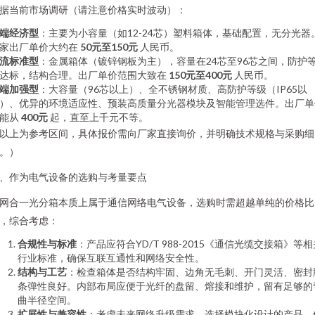
据当前市场调研（请注意价格实时波动）：
端经济型
：主要为小容量（如12-24芯）塑料箱体，基础配置，无分光器
家出厂单价大约在
50元至150元
人民币。
流标准型
：金属箱体（镀锌钢板为主），容量在24芯至96芯之间，防护
达标，结构合理。出厂单价范围大致在
150元至400元
人民币。
端加强型
：大容量（96芯以上）、全不锈钢材质、高防护等级（IP65以
）、优异的环境适应性、预装高质量分光器模块及智能管理选件。出厂单
能从
400元
起，直至上千元不等。
以上为参考区间，具体报价需向厂家直接询价，并明确技术规格与采购细
。）
、作为电气设备的选购与考量要点
网合一光分箱本质上属于通信网络电气设备，选购时需超越单纯的价格比
，综合考虑：
合规性与标准
：产品应符合YD/T 988-2015《通信光缆交接箱》等相
行业标准，确保互联互通性和网络安全性。
结构与工艺
：检查箱体是否结构牢固、边角无毛刺、开门灵活、密封
条弹性良好。内部布局应便于光纤的盘留、熔接和维护，留有足够的
曲半径空间。
扩展性与兼容性
：考虑未来网络升级需求，选择模块化设计的产品，