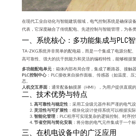
在现代工业自动化与智能建筑领域，电气控制系统是确保设备
代表，它深度融合了传统配电、先进控制与智能管理，为各
一、系统核心：多功能集成与PLC
TA-ZKG系统并非简单的配电箱，而是一个集成了电源分配
高可靠性、强大的抗干扰能力和灵活的编程特性，能够根据
多功能配电单元
：箱体内部布局合理，集成了断路器、接触
PLC控制中心
：PLC接收来自操作面板、传感器（如温度、
态。
人机交互界面
：通常配备触摸屏（HMI），为用户提供直观
二、技术优势与特点
高可靠性与稳定性
：采用工业级元器件和严谨的电气设
灵活性与可扩展性
：模块化设计使得系统可以根据实际
智能化管理
：PLC程序可实现复杂的逻辑控制、时序
节省空间与简化安装
：将分散的电气元件集成于一个标
三、在机电设备中的广泛应用