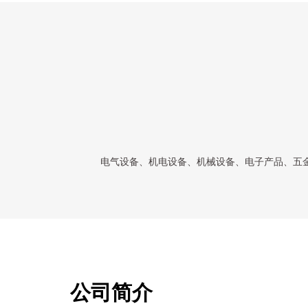
电气设备、机电设备、机械设备、电子产品、五
公司简介