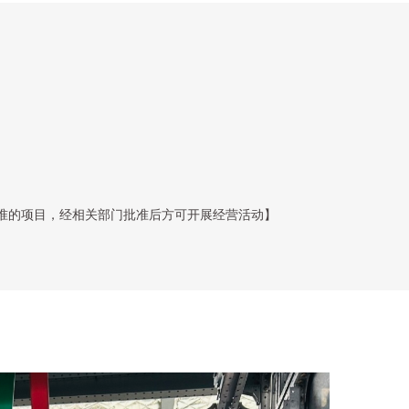
准的项目，经相关部门批准后方可开展经营活动】