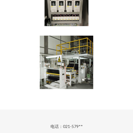
电话：021-579**